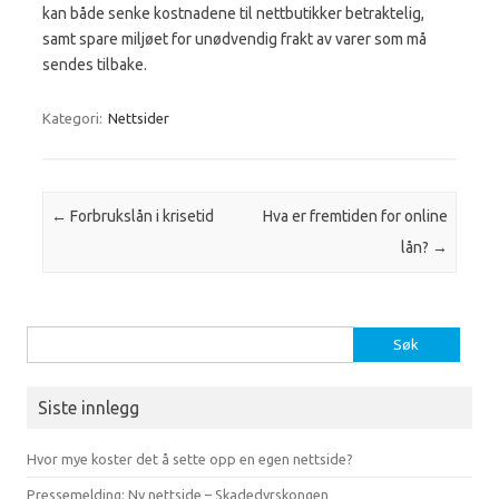
kan både senke kostnadene til nettbutikker betraktelig,
samt spare miljøet for unødvendig frakt av varer som må
sendes tilbake.
Kategori:
Nettsider
Innleggsnavigasjon
←
Forbrukslån i krisetid
Hva er fremtiden for online
lån?
→
Søk etter:
Siste innlegg
Hvor mye koster det å sette opp en egen nettside?
Pressemelding: Ny nettside – Skadedyrskongen