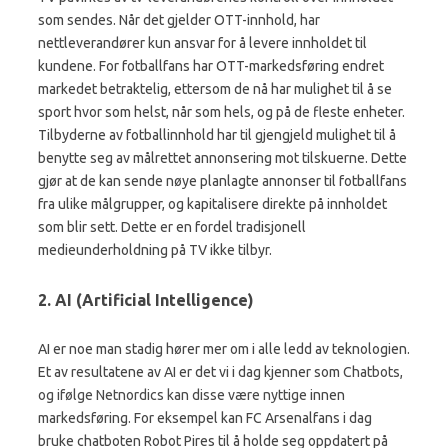
som sendes. Når det gjelder OTT-innhold, har
nettleverandører kun ansvar for å levere innholdet til
kundene. For fotballfans har OTT-markedsføring endret
markedet betraktelig, ettersom de nå har mulighet til å se
sport hvor som helst, når som hels, og på de fleste enheter.
Tilbyderne av fotballinnhold har til gjengjeld mulighet til å
benytte seg av målrettet annonsering mot tilskuerne. Dette
gjør at de kan sende nøye planlagte annonser til fotballfans
fra ulike målgrupper, og kapitalisere direkte på innholdet
som blir sett. Dette er en fordel tradisjonell
medieunderholdning på TV ikke tilbyr.
2. AI (Artificial Intelligence)
AI er noe man stadig hører mer om i alle ledd av teknologien.
Et av resultatene av AI er det vi i dag kjenner som
Chatbots,
og ifølge Netnordics kan disse være nyttige
innen
markedsføring. For eksempel kan FC Arsenalfans i dag
bruke chatboten Robot Pires til å holde seg oppdatert på